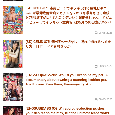
[SD] NGHJ-071 湘南ビーチでギラギラ輝く巨乳ビキニ
GALが早漏絶倫童貞デカチンをヌキヌキ暴発させる連続
射精FESTIVAL「すんごくデカい！超絶倫じゃん」ドピュ
ドピュ～ってイッちゃう童貞ち○ぽを見つめる瞳がスケベ
に輝き！「私が初めてでもイイでしょ入れちゃおうよ」生
ハメ祝筆
08/08/2026
[SD] CEMD-875 演技演出一切なし！照れて惚れるハメ撮
り丸一日デート12 百崎きっか
08/08/2026
[ENGSUB]DASS-985 Would you like to be my pet. A
documentary about owning a stunning lesbian pet.
Toa Kotone, Yura Kana, Hanamiya Kyoko
08/08/2026
[ENGSUB]DASS-952 Whispered seduction pushes
your desires to the max, but the ultimate tease won’t