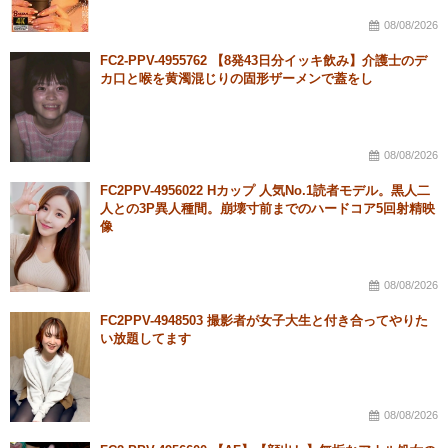
08/08/2026
FC2-PPV-4955762 【8発43日分イッキ飲み】介護士のデ
カ口と喉を黄濁混じりの固形ザーメンで蓋をし
08/08/2026
FC2PPV-4956022 Hカップ 人気No.1読者モデル。黒人二
人との3P異人種間。崩壊寸前までのハードコア5回射精映
像
08/08/2026
FC2PPV-4948503 撮影者が女子大生と付き合ってやりた
い放題してます
08/08/2026