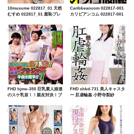
10musume 022817_01 天然
Caribbeancom 022817-001
むすめ 022817_01 羞恥プレ
カリビアンコム 022817-001
イに大興奮！私のカラダに落
マンコ図鑑 白瀬ここね
書きして
28/02/2017
27/02/2017
FHD hjmo-350 巨乳素人娘達
FHD shkd-731 美人キャスタ
のスケ乳首！！親友対決！ブ
ー 肛虐輪姦 小野寺梨紗
ラジャー早脱ぎ競争！！7
27/02/2017
27/02/2017