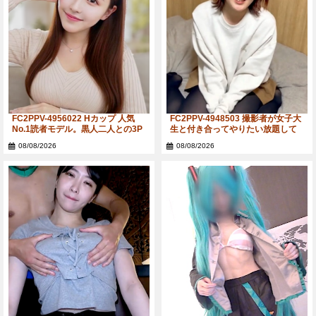
FC2PPV-4956022 Hカップ 人気
FC2PPV-4948503 撮影者が女子大
No.1読者モデル。黒人二人との3P
生と付き合ってやりたい放題して
異人種間。崩壊寸前までのハード
ます
08/08/2026
08/08/2026
コア5回射精映像