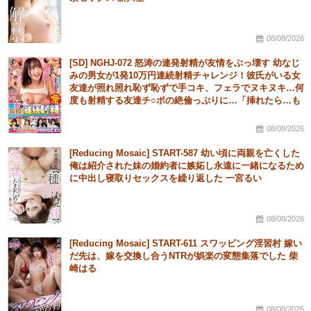
08/08/2026
[SD] NGHJ-072 怒涛の連発射精が友情をぶっ壊す 幼なじ
みの男女が1発10万円連続射精チャレンジ！彼氏がいる女
友達が照れ照れ恥ず恥ずで手コキ、フェラでヌキヌキ…何
度も射精する友達チ○ポの絶倫っぷりに…「挿れたら…も
っと出るかな」彼有り女子が超発情！連続中出し浮気
SEX！！
08/08/2026
[Reducing Mosaic] START-587 幼い頃に両親を亡くした
俺は紹介された妹の婚約者に嫉妬し永遠に一緒になるため
に中出し寝取りセックスを繰り返した 一宮るい
08/08/2026
[Reducing Mosaic] START-611 スワッピング淫習村 嫁い
だ先は、嫁を交換し合うNTRが娯楽の変態集落でした 柴
崎はる
08/08/2026