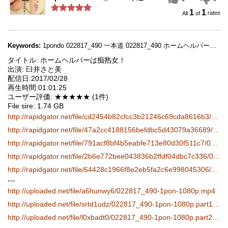
1
1
rates
Keywords:
1pondo 022817_490 一本道 022817_490 ホームヘルパーは痴熟女！
タイトル: ホームヘルパーは痴熟女！
出演: 臼井さと美
配信日:2017/02/28
再生時間:01:01:25
ユーザー評価: ★★★★★ (1件)
File sire: 1.74 GB
http://rapidgator.net/file/cd2454b82cfcc3b21246c69cda8616b3/022817_490-1pon-1080p.mp4.html
http://rapidgator.net/file/47a2cc4188156befdbc5d43079a36689/022817_490-1pon-1080p.part1.rar.html
http://rapidgator.net/file/791acf8bf4b5eabfe713e80d30f511c7/022817_490-1pon-1080p.part2.rar.html
http://rapidgator.net/file/2b6e772bee043836b2ffdf04dbc7c336/022817_490-1pon-1080p.part3.rar.html
http://rapidgator.net/file/64428c1966f8e2eb5fa2c6e998045306/022817_490-1pon-1080p.part4.rar.html
---
http://uploaded.net/file/a6hunwy6/022817_490-1pon-1080p.mp4
http://uploaded.net/file/srtd1udz/022817_490-1pon-1080p.part1.rar
http://uploaded.net/file/l0xbadt0/022817_490-1pon-1080p.part2.rar