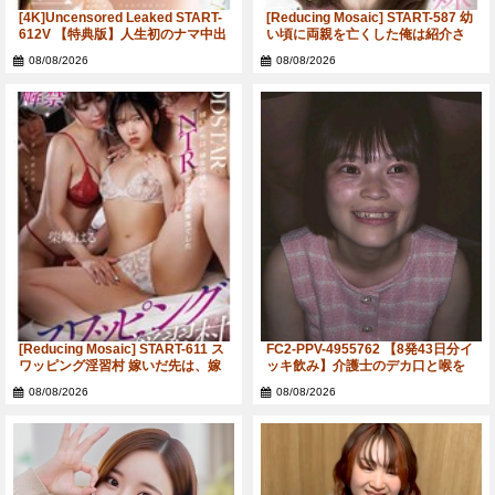
[4K]Uncensored Leaked START-
[Reducing Mosaic] START-587 幼
612V 【特典版】人生初のナマ中出
い頃に両親を亡くした俺は紹介さ
し解禁 気持ち良すぎて痙攣が止ま
れた妹の婚約者に嫉妬し永遠に一
08/08/2026
08/08/2026
らない大絶頂セックス 新川空
緒になるために中出し寝取りセッ
クスを繰り返した 一宮るい
[Reducing Mosaic] START-611 ス
FC2-PPV-4955762 【8発43日分イ
ワッピング淫習村 嫁いだ先は、嫁
ッキ飲み】介護士のデカ口と喉を
を交換し合うNTRが娯楽の変態集
黄濁混じりの固形ザーメンで蓋を
08/08/2026
08/08/2026
落でした 柴崎はる
し