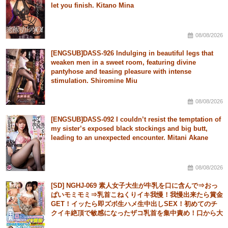
let you finish. Kitano Mina
08/08/2026
[ENGSUB]DASS-926 Indulging in beautiful legs that
weaken men in a sweet room, featuring divine
pantyhose and teasing pleasure with intense
stimulation. Shiromine Miu
08/08/2026
[ENGSUB]DASS-092 I couldn’t resist the temptation of
my sister’s exposed black stockings and big butt,
leading to an unexpected encounter. Mitani Akane
08/08/2026
[SD] NGHJ-069 素人女子大生が牛乳を口に含んで⇒おっ
ぱいモミモミ⇒乳首こねくりイキ我慢！我慢出来たら賞金
GET！イッたら即ズボ生ハメ生中出しSEX！初めてのチ
クイキ絶頂で敏感になったザコ乳首を集中責め！口から大
量のミルクドッバァーw乳首こねくり回しSEXで連続生中