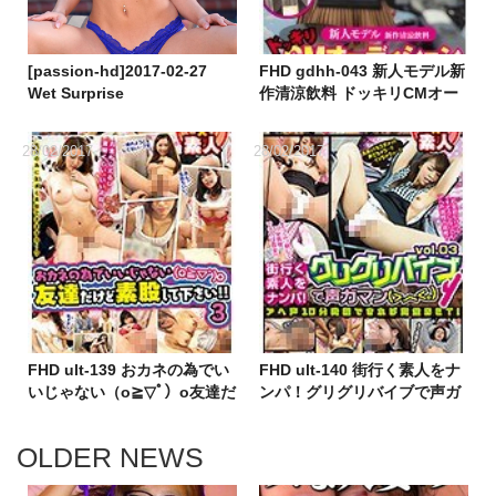
[passion-hd]2017-02-27
FHD gdhh-043 新人モデル新
Wet Surprise
作清涼飲料 ドッキリCMオー
ディション 媚薬！眠剤！利尿
剤！劇薬入りドリンクを飲ま
28/02/2017
28/02/2017
せてヤッちゃいました！
FHD ult-139 おカネの為でい
FHD ult-140 街行く素人をナ
いじゃない（o≧▽ﾟ）o友達だ
ンパ！グリグリバイブで声ガ
けど素股して下さい！！ 3
マン（＞へ＜。）アヘ声10分
我慢できれば賞金GET！
OLDER NEWS
Vol.03