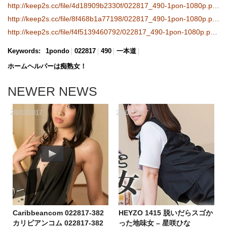
http://keep2s.cc/file/4d18909b2330f/022817_490-1pon-1080p.part2.rar
http://keep2s.cc/file/8f468b1a77198/022817_490-1pon-1080p.part3.rar
http://keep2s.cc/file/f4f5139460792/022817_490-1pon-1080p.part4.rar
Keywords:
1pondo
022817
490
一本道
ホームヘルパーは痴熟女！
NEWER NEWS
28/02/2017
28/02/2017
Caribbeancom 022817-382
HEYZO 1415 脱いだらスゴか
カリビアンコム 022817-382
った地味女 – 星咲ひな