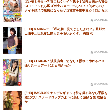
ぱいモミモミ⇒乳首こねくりイキ我慢！我慢出来たら賞金
GET！イッたら即ズボ生ハメ生中出しSEX！初めてのチ
クイキ絶頂で敏感になったザコ乳首を集中責め！口から大
量のミルクドッバァーw乳首こねくり回しSEXで連続生中
出し！
08/08/2026
[FHD] MADM-221 「私の胸…見てましたよね？」旦那の
出張中…巨乳妻は隣人男を喰い尽くす。 桜野桃
08/08/2026
[FHD] CEMD-875 演技演出一切なし！照れて惚れるハメ
撮り丸一日デート12 百崎きっか
08/08/2026
[FHD] BAGR-090 ヤンデレギャルは彼を得る為なら手段を
選ばない スノードロップのように美しく危険な愛 成望る
か