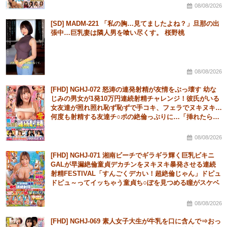
出し！
08/08/2026
[SD] MADM-221 「私の胸…見てましたよね？」旦那の出
張中…巨乳妻は隣人男を喰い尽くす。 桜野桃
08/08/2026
[FHD] NGHJ-072 怒涛の連発射精が友情をぶっ壊す 幼な
じみの男女が1発10万円連続射精チャレンジ！彼氏がいる
女友達が照れ照れ恥ず恥ずで手コキ、フェラでヌキヌキ…
何度も射精する友達チ○ポの絶倫っぷりに…「挿れたら…
もっと出るかな」彼有り女子が超発情！連続中出し浮気
SEX！！
08/08/2026
[FHD] NGHJ-071 湘南ビーチでギラギラ輝く巨乳ビキニ
GALが早漏絶倫童貞デカチンをヌキヌキ暴発させる連続
射精FESTIVAL「すんごくデカい！超絶倫じゃん」ドピュ
ドピュ～ってイッちゃう童貞ち○ぽを見つめる瞳がスケベ
に輝き！「私が初めてでもイイでしょ入れちゃおうよ」生
ハメ祝筆
08/08/2026
[FHD] NGHJ-069 素人女子大生が牛乳を口に含んで⇒おっ