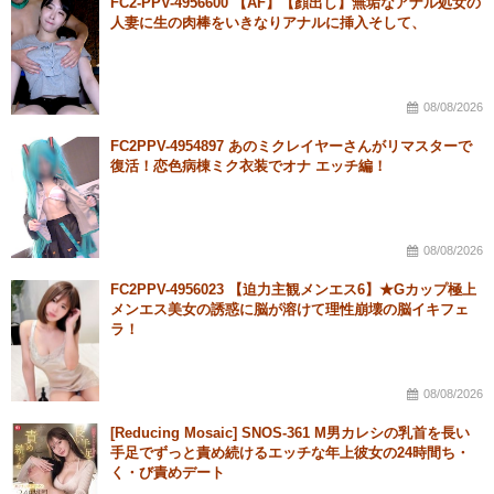
FC2-PPV-4956600 【AF】【顔出し】無垢なアナル処女の
人妻に生の肉棒をいきなりアナルに挿入そして、
08/08/2026
FC2PPV-4954897 あのミクレイヤーさんがリマスターで
復活！恋色病棟ミク衣装でオナ エッチ編！
08/08/2026
FC2PPV-4956023 【迫力主観メンエス6】★Gカップ極上
メンエス美女の誘惑に脳が溶けて理性崩壊の脳イキフェ
ラ！
08/08/2026
[Reducing Mosaic] SNOS-361 M男カレシの乳首を長い
手足でずっと責め続けるエッチな年上彼女の24時間ち・
く・び責めデート