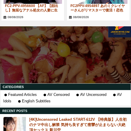
FC2-PPV-4956600 【AF】【顔出
FC2PPV-4954897 あのミクレイヤ
し】無垢なアナル処女の人妻に生
ーさんがリマスターで復活！恋色
の肉棒をいきなりアナルに挿入そ
病棟ミク衣装でオナ エッチ編！
08/08/2026
08/08/2026
して、
CATEGORIES
Featured Articles
AV Censored
AV Uncensored
AV
Idols
English Subtitles
RECENT POSTS
[4K]Uncensored Leaked START-612V 【特典版】人生初
のナマ中出し解禁 気持ち良すぎて痙攣が止まらない大絶
頂セックス 新川空