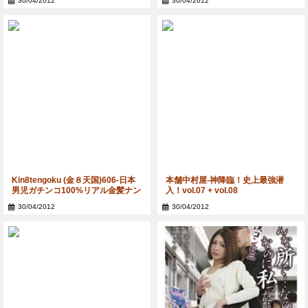
30/04/2012
30/04/2012
Kin8tengoku (金８天国)606-日本
本舗中村屋-神降臨！史上最強潜
男児ガチンコ100%リアル金髪ナン
入！vol.07 + vol.08
パNo.4 遂に日本男児が超上玉US娘
30/04/2012
30/04/2012
を GET!!