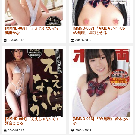
[MMND-068] 『ええじゃないか』
[MMND-067] 『AKIBAアイドル
鶴田かな
AV無理』 星咲ひかる
30/04/2012
30/04/2012
[MMND-066] 『ええじゃないか』
[MMND-063] 『AV無理』 鈴木あい
河合こころ
か
30/04/2012
30/04/2012