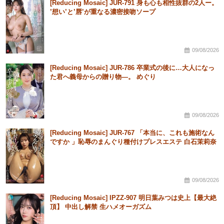
[Reducing Mosaic] JUR-791 身も心も相性抜群の2人ー。
’想い’と’唇’が重なる濃密接吻ソープ
09/08/2026
[Reducing Mosaic] JUR-786 卒業式の後に…大人になっ
た君へ義母からの贈り物―。 めぐり
09/08/2026
[Reducing Mosaic] JUR-767 「本当に、これも施術なん
ですか 」恥辱のまんぐり種付けプレスエステ 白石茉莉奈
09/08/2026
[Reducing Mosaic] IPZZ-907 明日葉みつは史上【最大絶
頂】 中出し解禁 生ハメオーガズム