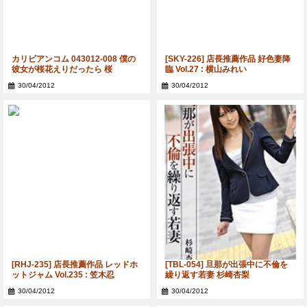
カリビアンコム 043012-008 僕の
[SKY-226] 店長推薦作品 好色妻降
彼女が桜花えりだったら 桜
臨 Vol.27 : 横山みれい
30/04/2012
30/04/2012
[RHJ-235] 店長推薦作品 レッドホ
[TBL-054] 旦那が出張中に不倫を
ットジャム Vol.235 : 笠木忍
繰り返す若妻 杉崎杏梨
30/04/2012
30/04/2012