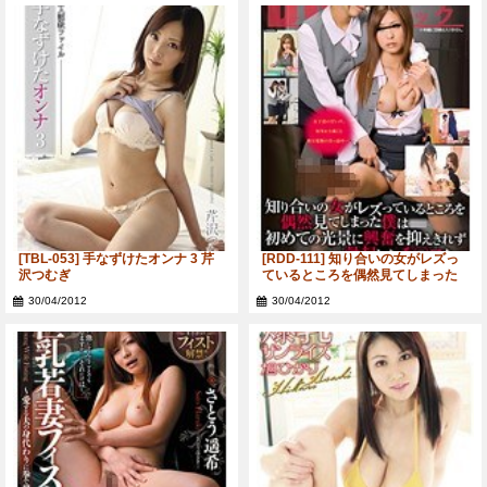
[TBL-053] 手なずけたオンナ 3 芹
[RDD-111] 知り合いの女がレズっ
沢つむぎ
ているところを偶然見てしまった
僕は初めての光景に興奮を抑えき
30/04/2012
30/04/2012
れず勃起したチ○コを…