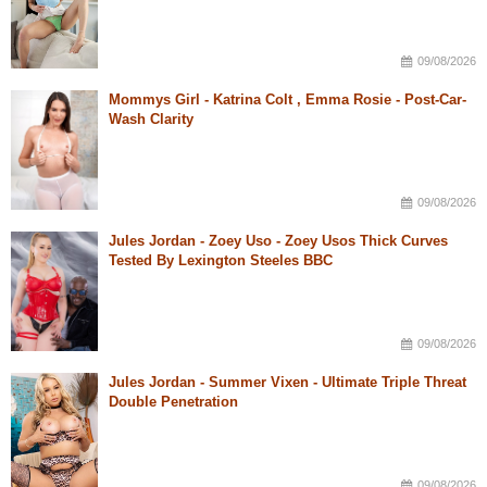
09/08/2026
Mommys Girl - Katrina Colt , Emma Rosie - Post-Car-
Wash Clarity
09/08/2026
Jules Jordan - Zoey Uso - Zoey Usos Thick Curves
Tested By Lexington Steeles BBC
09/08/2026
Jules Jordan - Summer Vixen - Ultimate Triple Threat
Double Penetration
09/08/2026