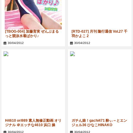
[TBOG-004] 加藤育実 ぜんぶまる
[RTD-027] 月刊 隆行通信 Vol.27 千
っと競泳水着ばかり♪
羽かよこ 2
30/04/2012
30/04/2012
H4610 ori989 素人無修正動画 オリ
ガチん娘！gachi471 酔ぃ～とエン
ジナル ＠エッチな4610 浜口 操
ジェル36 ひなこHINAKO
Misao Hamaguchi
30/04/2012
30/04/2012