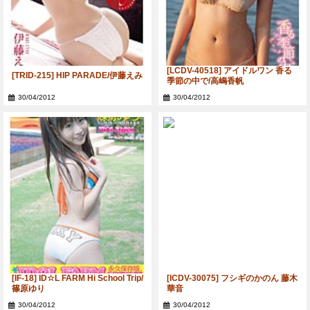
[LCDV-40518] アイドルワン 香る
[TRID-215] HIP PARADE/伊藤えみ
季節の中で/高嶋香帆
30/04/2012
30/04/2012
[IF-18] ID☆L FARM Hi School Trip/
[ICDV-30075] フシギのかのん 藤木
篠原ゆり
華音
30/04/2012
30/04/2012