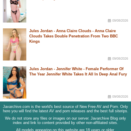
09/08/2026
Jules Jordan - Anna Claire Clouds - Anna Claire
Clouds Takes Double Penetration From Two BBC
Kings
09/08/2026
Jules Jordan - Jennifer White - Female Performer Of
The Year Jennifer White Takes It All In Deep Anal Fury
09/08/2026
Javarchive.com is the world's best source of New Free AV and Porn. Only
here you will find the latest AV and porn releases and the best full siterips.
We do not store any files or images on our server. Javarchive Blog only
index and link to content provided by other non-affiliated sites.
All models appearing on this website are 18 years or older.