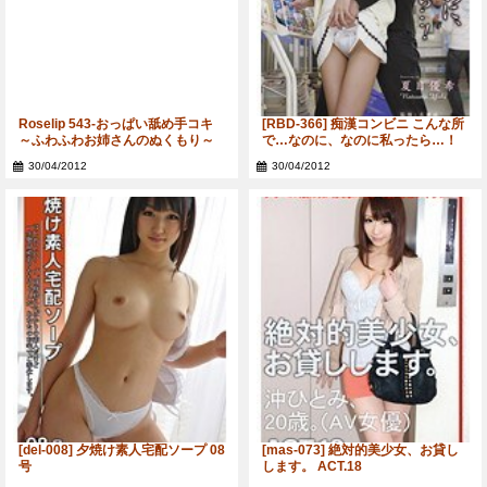
Roselip 543-おっぱい舐め手コキ
[RBD-366] 痴漢コンビニ こんな所
～ふわふわお姉さんのぬくもり～
で…なのに、なのに私ったら…！
夏目優希
30/04/2012
30/04/2012
[del-008] 夕焼け素人宅配ソープ 08
[mas-073] 絶対的美少女、お貸し
号
します。 ACT.18