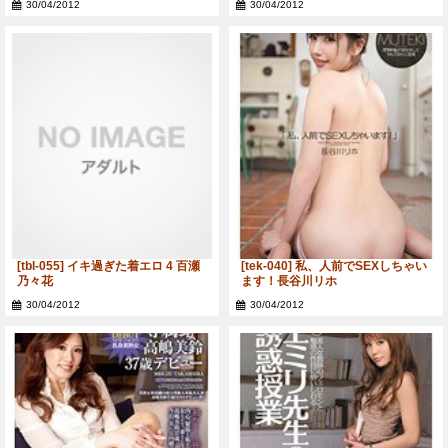
30/04/2012
30/04/2012
[tbl-055] イキ過ぎた着エロ 4 百瀬
[tek-040] 私、人前でSEXしちゃい
乃々花
ます！長谷川リホ
30/04/2012
30/04/2012