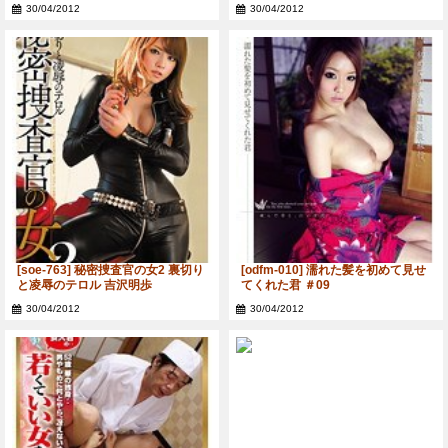
画 あなた、許して…。 ファインダ
30/04/2012
30/04/2012
ー越しの愛欲 JULIA
[soe-763] 秘密捜査官の女2 裏切り
[odfm-010] 濡れた髪を初めて見せ
と凌辱のテロル 吉沢明歩
てくれた君 ＃09
30/04/2012
30/04/2012