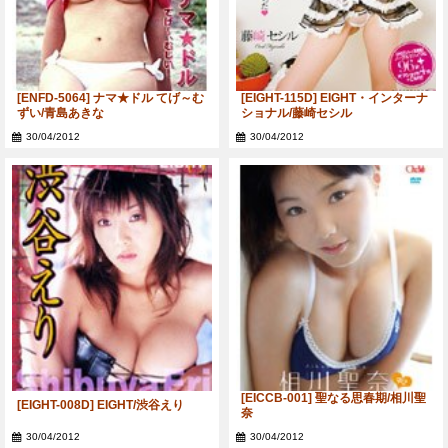
[ENFD-5064] ナマ★ドル てげ～む
[EIGHT-115D] EIGHT・インターナ
ずい/青島あきな
ショナル/藤崎セシル
30/04/2012
30/04/2012
[EICCB-001] 聖なる思春期/相川聖
[EIGHT-008D] EIGHT/渋谷えり
奈
30/04/2012
30/04/2012