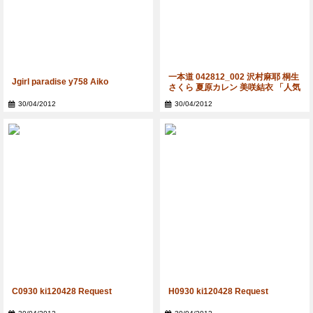
一本道 042812_002 沢村麻耶 桐生
Jgirl paradise y758 Aiko
さくら 夏原カレン 美咲結衣 「人気
女優の貴重な未公開映像とお宝グ
30/04/2012
30/04/2012
ッズ集」
C0930 ki120428 Request
H0930 ki120428 Request