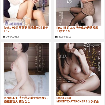
[zoku-010] 専属妻 高嶋美鈴37歳デ
[iptd-881] エミリ先生の誘惑授業
ビュー
丘咲エミリ
30/04/2012
30/04/2012
[shkd-471] 夫の目の前で犯されて-
[sspd-084]
強姦管理人 森ななこ
MOODYZ×ATTACKERSコラボ企