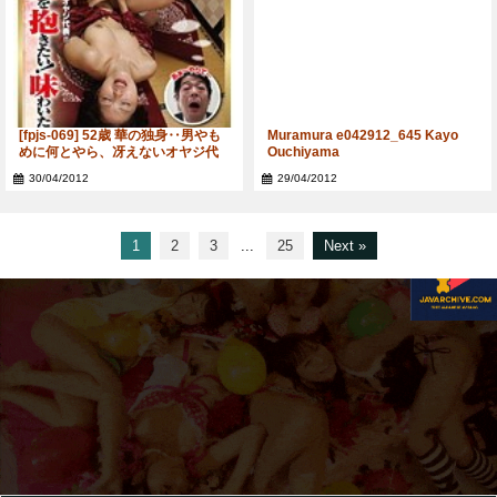
[fpjs-069] 52歳 華の独身‥男やも
Muramura e042912_645 Kayo
めに何とやら、冴えないオヤジ代
Ouchiyama
表！！安大吉の‥ああ～若くてい
30/04/2012
29/04/2012
い女を抱きたい！味わいたい！
1
2
3
...
25
Next »