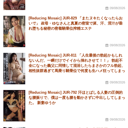
09/08/2026
[Reducing Mosaic] JUR-829 「またヌキたくなったらお
いで」 叔母・ゆなさんと真夏の密室で涎、汗、淫汁が垂
れ堕ちる秘密の密着騎乗位搾精エステ
09/08/2026
[Reducing Mosaic] JUR-811 「人生最後の勃起かもしれ
ないんだ、一瞬だけでイイから挿れさせて！！」 勃起不
全になった義父に同情して混浴したらまさかのフル勃起、
相性抜群過ぎて馬乗り騎乗位で何度も生ハメ狂ってしまっ
た私。 日下部加奈
09/08/2026
[Reducing Mosaic] JUR-792 汗ほとばしる人妻の圧倒的
な腰振りで、僕は一度も腰を動かさずに中出ししてしまっ
た。 新妻ゆうか
09/08/2026