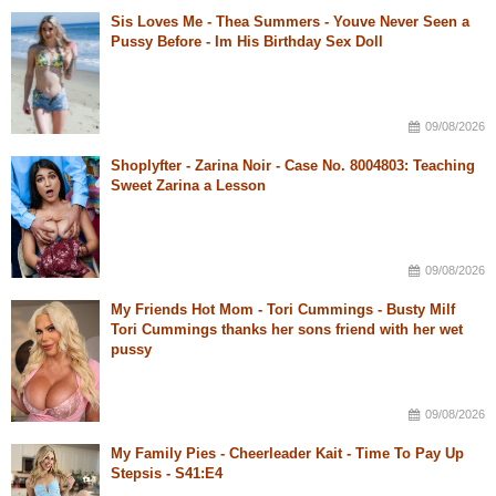
Sis Loves Me - Thea Summers - Youve Never Seen a
Pussy Before - Im His Birthday Sex Doll
09/08/2026
Shoplyfter - Zarina Noir - Case No. 8004803: Teaching
Sweet Zarina a Lesson
09/08/2026
My Friends Hot Mom - Tori Cummings - Busty Milf
Tori Cummings thanks her sons friend with her wet
pussy
09/08/2026
My Family Pies - Cheerleader Kait - Time To Pay Up
Stepsis - S41:E4