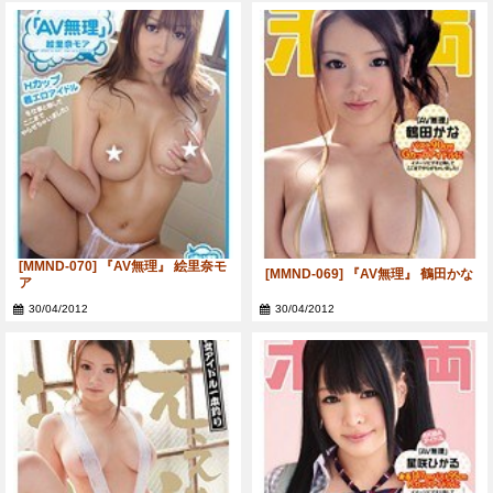
[MMND-070] 『AV無理』 絵里奈モ
[MMND-069] 『AV無理』 鶴田かな
ア
30/04/2012
30/04/2012