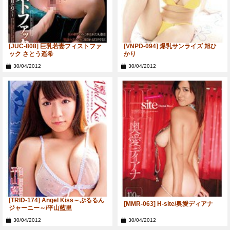
[JUC-808] 巨乳若妻フィストファ
[VNPD-094] 爆乳サンライズ 旭ひ
ック さとう遥希
かり
30/04/2012
30/04/2012
[TRID-174] Angel Kiss～ぷるるん
[MMR-063] H-site/奥愛ディアナ
ジャーニー～/平山藍里
30/04/2012
30/04/2012