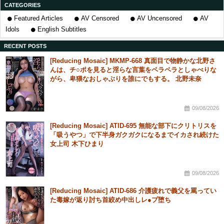
CATEGORIES
Featured Articles
AV Censored
AV Uncensored
AV
Idols
English Subtitles
RECENT POSTS
[Reducing Mosaic] MKMP-668 真面目で物静かな北野さ
んは、チ○ポを見ると淫らな言葉をペラペラとしゃべりな
がら、卑猥なおしゃぶりを誰にでもする。 北野未奈
09/08/2026
[Reducing Mosaic] ATID-695 無能な部下にクリトリスを
「吸うやつ」で下半身ガクガクになるまでイカされ続けた
女上司 木下ひまり
09/08/2026
[Reducing Mosaic] ATID-686 介護疲れで義父を罵ってい
た毒嫁が返り討ち首絞め中出しレ●プ堕ち