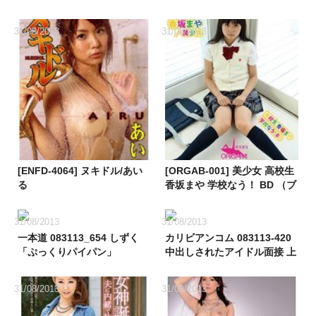
31/08/2013
31/08/2013
[ENFD-4064] ヌキドル/あい
[ORGAB-001] 美少女 高校生
る
香坂まや 学校なう！ BD （ブ
ルーレイディスク）
31/08/2013
31/08/2013
一本道 083113_654 しずく
カリビアンコム 083113-420
「ぷっくりパイパン」
中出しされたアイドル面接 上
原志織(上原結衣)
31/08/2013
31/08/2013