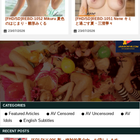
[FHD/SD]REBD-1052 Mikuru 夏色
[FHD/SD]REBD-1051 Nene キミ
のはじまり・雛形みくる
と過ごす夏・三澄寧々
23/07/2026
23/07/2026
CATEGORIES
Featured Articles
AV Censored
AV Uncensored
AV
Idols
English Subtitles
RECENT POSTS