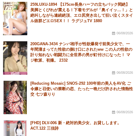
259LUXU-1894 【175cm長身ハーフの立ちバック悶絶】
美脚とくびれが震える！下着モデルが「奥イイッ…！」と
絶叫しながら連続絶頂、エロ尻突き出して狂い泣くスタイ
ル抜群どエロSEX！！ ラグジュTV 1880
06/08/2026
200GANA-3434 ナンパ相手が性欲爆発寸前美少女で、一
年間溜まってた性欲の捌け口にされたww この人の性欲の
計り知れない戦闘力に全世界の男が釘付けになった！ マ
ジ軟派、初撮。 2332
06/08/2026
[Reducing Mosaic] SNOS-292 100年前の美人をAV化 ご
令嬢と召使いの禁断の恋、たった一晩だけ許された情熱性
交 七ツ森りり
06/08/2026
[FHD] DLV-006 新・絶対的美少女、お貸しします。
ACT.122 三佳詩