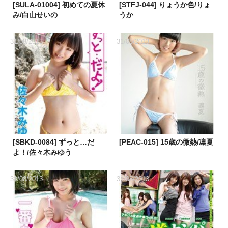
[SULA-01004] 初めての夏休
[STFJ-044] りょうか色/りょ
み/白山せいの
うか
31/08/2013
31/08/2013
[SBKD-0084] ずっと…だ
[PEAC-015] 15歳の微熱/凛夏
よ！/佐々木みゆう
31/08/2013
31/08/2013