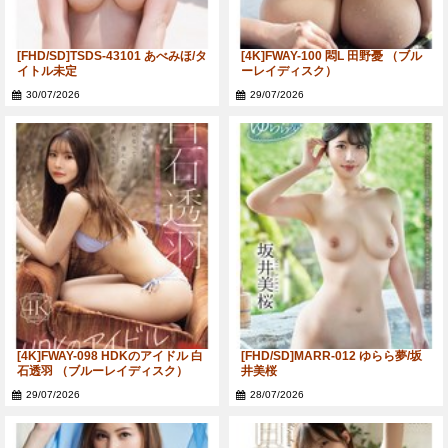
[FHD/SD]TSDS-43101 あべみほ/タ
[4K]FWAY-100 悶L 田野憂 （ブル
イトル未定
ーレイディスク）
30/07/2026
29/07/2026
[4K]FWAY-098 HDKのアイドル 白
[FHD/SD]MARR-012 ゆらら夢/坂
石透羽 （ブルーレイディスク）
井美桜
29/07/2026
28/07/2026