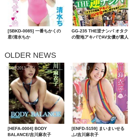
[SBKD-0085] 一番ちかくの
GG-235 THE逆ナンパ オタク
君/清水ちか
の聖地アキバでAV女優が素人
男子を逆ナンパ 波多野結衣
水城奈緒 水希杏
OLDER NEWS
31/08/2013
31/08/2013
[HEFA-0004] BODY
[ENFD-5159] まいまいせる
BALANCE/吉川麻衣子
ふ/吉川麻衣子