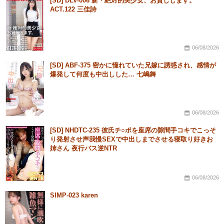
[SD] DLV-006 新・絶対的美少女、お貸しします。
ACT.122 三佳詩
06/08/2026
[SD] ABF-375 密かに憧れていた兄嫁に誘惑され、感情が
爆発して何度も中出しした… 七嶋舞
06/08/2026
[SD] NHDTC-235 彼氏チ○ポを座席の隙間手コキでこっそ
り発射させ声我慢SEXで中出しまでさせる寝取り好きお
姉さん 夜行バス逆NTR
06/08/2026
SIMP-023 karen