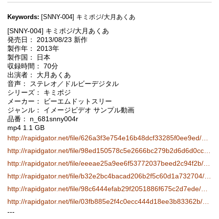
Keywords:
[SNNY-004] キミポジ/大月あくあ
[SNNY-004] キミポジ/大月あくあ
発売日： 2013/08/23 新作
製作年： 2013年
製作国： 日本
収録時間： 70分
出演者： 大月あくあ
音声： ステレオ／ドルビーデジタル
シリーズ： キミポジ
メーカー： ビーエムドットスリー
ジャンル： イメージビデオ サンプル動画
品番： n_681snny004r
mp4 1.1 GB
http://rapidgator.net/file/626a3f3e754e16b48dcf33285f0ee9ed/SNNY-004.mp4.html
http://rapidgator.net/file/98ed150578c5e2666bc279b2d6d6d0cc/SNNY-004.part1.rar.html
http://rapidgator.net/file/eeeae25a9ee6f53772037beed2c94f2b/SNNY-004.part2.rar.html
http://rapidgator.net/file/b32e2bc4bacad206b2f5c60d1a732704/SNNY-004.part3.rar.html
http://rapidgator.net/file/98c6444efab29f2051886f675c2d7ede/SNNY-004.part4.rar.html
http://rapidgator.net/file/03fb885e2f4c0ecc444d18ee3b83362b/SNNY-004.part5.rar.html
---